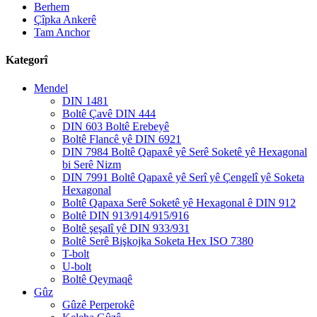
Berhem
Çîpka Ankerê
Tam Anchor
Kategorî
Mendel
DIN 1481
Boltê Çavê DIN 444
DIN 603 Boltê Erebeyê
Boltê Flancê yê DIN 6921
DIN 7984 Boltê Qapaxê yê Serê Soketê yê Hexagonal
bi Serê Nizm
DIN 7991 Boltê Qapaxê yê Serî yê Çengelî yê Soketa
Hexagonal
Boltê Qapaxa Serê Soketê yê Hexagonal ê DIN 912
Boltê DIN 913/914/915/916
Boltê şeşalî yê DIN 933/931
Boltê Serê Bişkojka Soketa Hex ISO 7380
T-bolt
U-bolt
Boltê Qeymaqê
Gûz
Gûzê Perperokê