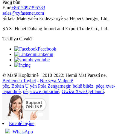
Paqij bûn
Emî:
+8615097395783
sales@cyfastener.com
Şîrketa Materyalên Endezyariyê ya Hebei Chengyi, Ltd.
ŞAX: Hebei Dabang Import and Export Trade Co., Ltd.
Têkiliya Civakî
Facebook
Linkedin
youtube
înç
© Mafê Kopîkirinê - 2010-2022: Hemû Maf Parastî ne.
Berhemên Taybet
-
Nexşeya Malperê
pêç
,
Boltên U yên Pola Zengarnegir
,
boltê bihêz
,
pêça xwe-
tepandinê
,
pêça xwe-qulkirinê
,
Gwîza Xwe-Qefilandî
,
Emailê bişîne
WhatsApp