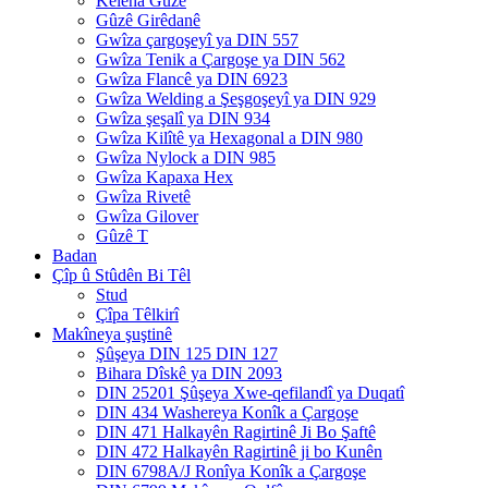
Keleha Gûzê
Gûzê Girêdanê
Gwîza çargoşeyî ya DIN 557
Gwîza Tenik a Çargoşe ya DIN 562
Gwîza Flancê ya DIN 6923
Gwîza Welding a Şeşgoşeyî ya DIN 929
Gwîza şeşalî ya DIN 934
Gwîza Kilîtê ya Hexagonal a DIN 980
Gwîza Nylock a DIN 985
Gwîza Kapaxa Hex
Gwîza Rivetê
Gwîza Gilover
Gûzê T
Badan
Çîp û Stûdên Bi Têl
Stud
Çîpa Têlkirî
Makîneya şuştinê
Şûşeya DIN 125 DIN 127
Bihara Dîskê ya DIN 2093
DIN 25201 Şûşeya Xwe-qefilandî ya Duqatî
DIN 434 Washereya Konîk a Çargoşe
DIN 471 Halkayên Ragirtinê Ji Bo Şaftê
DIN 472 Halkayên Ragirtinê ji bo Kunên
DIN 6798A/J Ronîya Konîk a Çargoşe