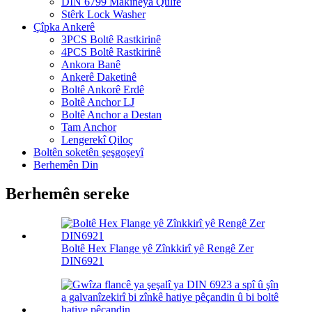
DIN 6799 Makîneya Qulfê
Stêrk Lock Washer
Çîpka Ankerê
3PCS Boltê Rastkirinê
4PCS Boltê Rastkirinê
Ankora Banê
Ankerê Daketinê
Boltê Ankorê Erdê
Boltê Anchor LJ
Boltê Anchor a Destan
Tam Anchor
Lengerekî Qiloç
Boltên soketên şeşgoşeyî
Berhemên Din
Berhemên sereke
Boltê Hex Flange yê Zînkkirî yê Rengê Zer
DIN6921