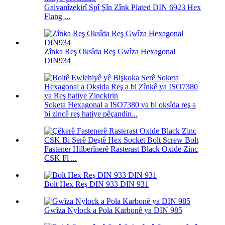
Galvanîzekirî Spî Şîn Zînk Plated DIN 6923 Hex
Flang ...
Zînka Reş Oksîda Reş Gwîza Hexagonal
DIN934
Soketa Hexagonal a ISO7380 ya bi oksîda reş a
bi zincê reş hatiye pêçandin...
Fastener Hilberînerê Rasterast Black Oxide Zinc
CSK Fl ...
Bolt Hex Reş DIN 933 DIN 931
Gwîza Nylock a Pola Karbonê ya DIN 985