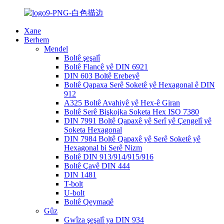
Xane
Berhem
Mendel
Boltê şeşalî
Boltê Flancê yê DIN 6921
DIN 603 Boltê Erebeyê
Boltê Qapaxa Serê Soketê yê Hexagonal ê DIN
912
A325 Boltê Avahiyê yê Hex-ê Giran
Boltê Serê Bişkojka Soketa Hex ISO 7380
DIN 7991 Boltê Qapaxê yê Serî yê Çengelî yê
Soketa Hexagonal
DIN 7984 Boltê Qapaxê yê Serê Soketê yê
Hexagonal bi Serê Nizm
Boltê DIN 913/914/915/916
Boltê Çavê DIN 444
DIN 1481
T-bolt
U-bolt
Boltê Qeymaqê
Gûz
Gwîza şeşalî ya DIN 934