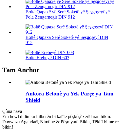
Boltê Qapaxê yê Serê Soketê yê Şeşgoşeyî yê
Pola Zengarnegir DIN 912
Boltê Qapaxa Serê Soketê yê Şeşgoşeyî DIN
912
Boltê Erebeyê DIN 603
Tam Anchor
Ankora Betonê ya Yek Parçe ya Tam
Shield
Çûna nava
Em hewl didin ku hilberên bi kalîte pêşkêşî xerîdaran bikin.
Daxwaza Agahdarî, Nimûne & Pêşniyarê Bikin, Têkilî bi me re
bikin!