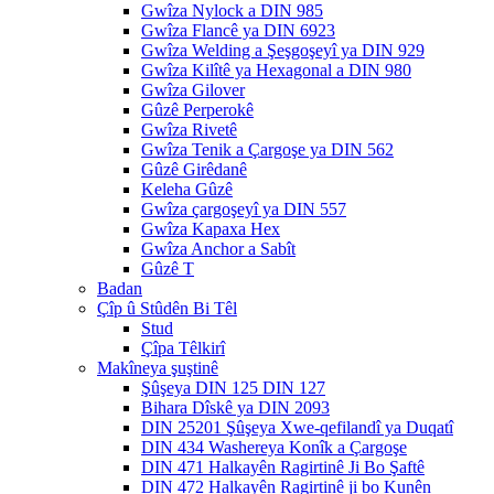
Gwîza Nylock a DIN 985
Gwîza Flancê ya DIN 6923
Gwîza Welding a Şeşgoşeyî ya DIN 929
Gwîza Kilîtê ya Hexagonal a DIN 980
Gwîza Gilover
Gûzê Perperokê
Gwîza Rivetê
Gwîza Tenik a Çargoşe ya DIN 562
Gûzê Girêdanê
Keleha Gûzê
Gwîza çargoşeyî ya DIN 557
Gwîza Kapaxa Hex
Gwîza Anchor a Sabît
Gûzê T
Badan
Çîp û Stûdên Bi Têl
Stud
Çîpa Têlkirî
Makîneya şuştinê
Şûşeya DIN 125 DIN 127
Bihara Dîskê ya DIN 2093
DIN 25201 Şûşeya Xwe-qefilandî ya Duqatî
DIN 434 Washereya Konîk a Çargoşe
DIN 471 Halkayên Ragirtinê Ji Bo Şaftê
DIN 472 Halkayên Ragirtinê ji bo Kunên