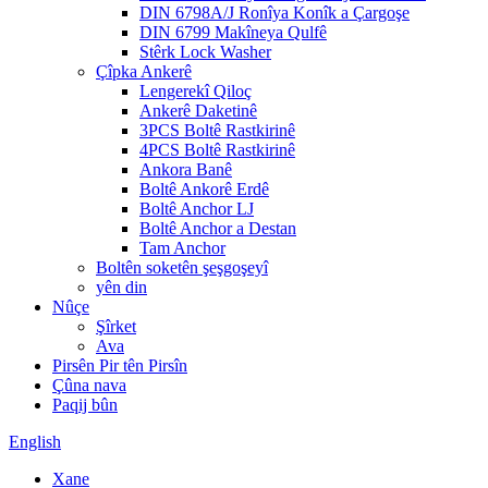
DIN 6798A/J Ronîya Konîk a Çargoşe
DIN 6799 Makîneya Qulfê
Stêrk Lock Washer
Çîpka Ankerê
Lengerekî Qiloç
Ankerê Daketinê
3PCS Boltê Rastkirinê
4PCS Boltê Rastkirinê
Ankora Banê
Boltê Ankorê Erdê
Boltê Anchor LJ
Boltê Anchor a Destan
Tam Anchor
Boltên soketên şeşgoşeyî
yên din
Nûçe
Şîrket
Ava
Pirsên Pir tên Pirsîn
Çûna nava
Paqij bûn
English
Xane