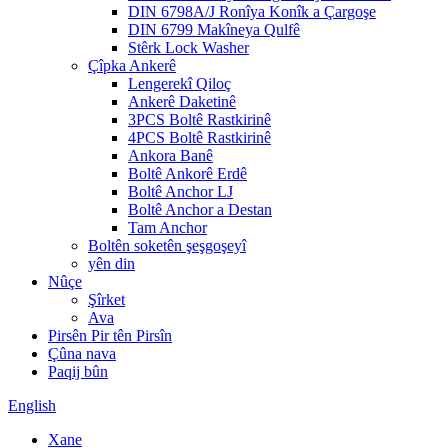
DIN 6798A/J Ronîya Konîk a Çargoşe
DIN 6799 Makîneya Qulfê
Stêrk Lock Washer
Çîpka Ankerê
Lengerekî Qiloç
Ankerê Daketinê
3PCS Boltê Rastkirinê
4PCS Boltê Rastkirinê
Ankora Banê
Boltê Ankorê Erdê
Boltê Anchor LJ
Boltê Anchor a Destan
Tam Anchor
Boltên soketên şeşgoşeyî
yên din
Nûçe
Şîrket
Ava
Pirsên Pir tên Pirsîn
Çûna nava
Paqij bûn
English
Xane