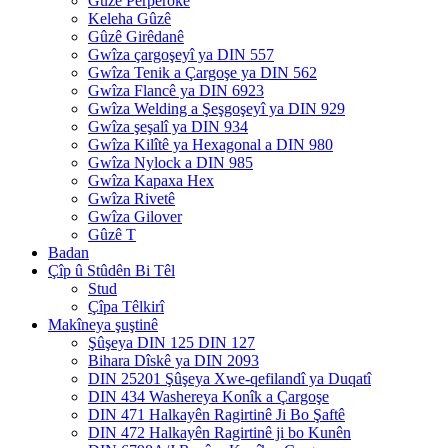
Gûzê Perperokê
Keleha Gûzê
Gûzê Girêdanê
Gwîza çargoşeyî ya DIN 557
Gwîza Tenik a Çargoşe ya DIN 562
Gwîza Flancê ya DIN 6923
Gwîza Welding a Şeşgoşeyî ya DIN 929
Gwîza şeşalî ya DIN 934
Gwîza Kilîtê ya Hexagonal a DIN 980
Gwîza Nylock a DIN 985
Gwîza Kapaxa Hex
Gwîza Rivetê
Gwîza Gilover
Gûzê T
Badan
Çîp û Stûdên Bi Têl
Stud
Çîpa Têlkirî
Makîneya şuştinê
Şûşeya DIN 125 DIN 127
Bihara Dîskê ya DIN 2093
DIN 25201 Şûşeya Xwe-qefilandî ya Duqatî
DIN 434 Washereya Konîk a Çargoşe
DIN 471 Halkayên Ragirtinê Ji Bo Şaftê
DIN 472 Halkayên Ragirtinê ji bo Kunên