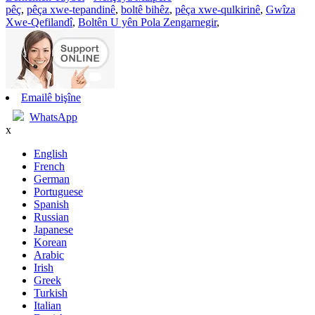
pêç
,
pêça xwe-tepandinê
,
boltê bihêz
,
pêça xwe-qulkirinê
,
Gwîza
Xwe-Qefilandî
,
Boltên U yên Pola Zengarnegir
,
Emailê bişîne
WhatsApp
x
English
French
German
Portuguese
Spanish
Russian
Japanese
Korean
Arabic
Irish
Greek
Turkish
Italian