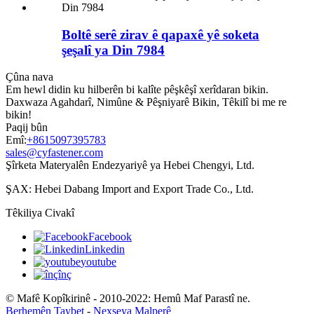
Boltê serê zirav ê qapaxê yê soketa
şeşalî ya Din 7984
Çûna nava
Em hewl didin ku hilberên bi kalîte pêşkêşî xerîdaran bikin.
Daxwaza Agahdarî, Nimûne & Pêşniyarê Bikin, Têkilî bi me re
bikin!
Paqij bûn
Emî:
+8615097395783
sales@cyfastener.com
Şîrketa Materyalên Endezyariyê ya Hebei Chengyi, Ltd.
ŞAX: Hebei Dabang Import and Export Trade Co., Ltd.
Têkiliya Civakî
Facebook
Linkedin
youtube
înç
© Mafê Kopîkirinê - 2010-2022: Hemû Maf Parastî ne.
Berhemên Taybet
-
Nexşeya Malperê