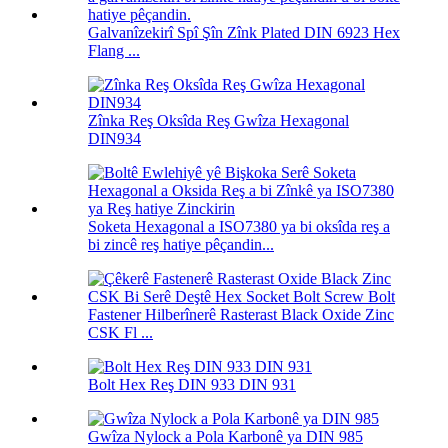
Galvanîzekirî Spî Şîn Zînk Plated DIN 6923 Hex
Flang ...
Zînka Reş Oksîda Reş Gwîza Hexagonal
DIN934
Soketa Hexagonal a ISO7380 ya bi oksîda reş a
bi zincê reş hatiye pêçandin...
Fastener Hilberînerê Rasterast Black Oxide Zinc
CSK Fl ...
Bolt Hex Reş DIN 933 DIN 931
Gwîza Nylock a Pola Karbonê ya DIN 985