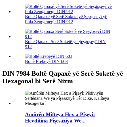
Boltê Qapaxê yê Serê Soketê yê Şeşgoşeyî yê
Pola Zengarnegir DIN 912
Boltê Qapaxa Serê Soketê yê Şeşgoşeyî DIN
912
Boltê Erebeyê DIN 603
DIN 7984 Boltê Qapaxê yê Serê Soketê yê
Hexagonal bi Serê Nizm
Amûrên Mifteya Hex a Pîşeyî:
Hevdîtina Pîşesaziya We...