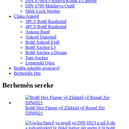
DIN 6798A/J Ronîya Konîk a Çargoşe
DIN 6799 Makîneya Qulfê
Stêrk Lock Washer
Çîpka Ankerê
3PCS Boltê Rastkirinê
4PCS Boltê Rastkirinê
Ankora Banê
Ankerê Daketinê
Boltê Ankorê Erdê
Boltê Anchor LJ
Boltê Anchor a Destan
Tam Anchor
Lengerekî Qiloç
Boltên soketên şeşgoşeyî
Berhemên Din
Berhemên sereke
Boltê Hex Flange yê Zînkkirî yê Rengê Zer
DIN6921