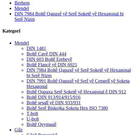
Berhem
Mendel
DIN 7984 Boltê Qapaxê yê Serê Soketê yê Hexagonal bi
Serê Nizm
Kategorî
Mendel
DIN 1481
Boltê Çavê DIN 444
DIN 603 Boltê Erebeyê
Boltê Flancê yê DIN 6921
DIN 7984 Boltê Qapaxê yê Serê Soketê yê Hexagonal
bi Serê Nizm
DIN 7991 Boltê Qapaxê yê Serî yê Çengelî yê Soketa
Hexagonal
Boltê Qapaxa Serê Soketê yê Hexagonal ê DIN 912
Boltê DIN 913/914/915/916
Boltê şeşalî yê DIN 933/931
Boltê Serê Bişkojka Soketa Hex ISO 7380
T-bolt
U-bolt
Boltê Qeymaqê
Gûz