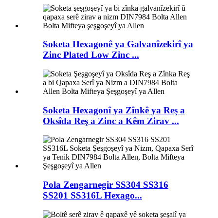
Soketa Hexagonê ya Galvanîzekirî ya
Zinc Plated Low Zinc ...
Soketa Hexagonî ya Zînkê ya Reş a
Oksîda Reş a Zinc a Kêm Zirav ...
Pola Zengarnegir SS304 SS316
SS201 SS316L Hexago...