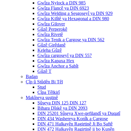
Gwîza Nylock a DIN 985
Gwîza Flancê ya DIN 6923
Gwîza Welding a Şeşgoşeyî ya DIN 929
Gwîza Kilîtê ya Hexagonal a DIN 980
Gwîza Gilover
Gûzê Perperokê
Gwîza Rivetê
Gwîza Tenik a Çargoşe ya DIN 562
Gûzê Girêdanê
Keleha Gûzê
Gwîza çargoşeyî ya DIN 557
Gwîza Kapaxa Hex
Gwîza Anchor a Sabît
Gûzê T
Badan
Çîp û Stûdên Bi Têl
Stud
Çîpa Têlkirî
Makîneya şuştinê
Şûşeya DIN 125 DIN 127
Bihara Dîskê ya DIN 2093
DIN 25201 Şûşeya Xwe-qefilandî ya Duqatî
DIN 434 Washereya Konîk a Çargoşe
DIN 471 Halkayên Ragirtinê Ji Bo Şaftê
DIN 472 Halkayên Ragirtinê ji bo Kunên