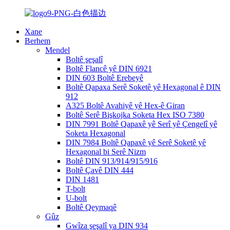
Xane
Berhem
Mendel
Boltê şeşalî
Boltê Flancê yê DIN 6921
DIN 603 Boltê Erebeyê
Boltê Qapaxa Serê Soketê yê Hexagonal ê DIN
912
A325 Boltê Avahiyê yê Hex-ê Giran
Boltê Serê Bişkojka Soketa Hex ISO 7380
DIN 7991 Boltê Qapaxê yê Serî yê Çengelî yê
Soketa Hexagonal
DIN 7984 Boltê Qapaxê yê Serê Soketê yê
Hexagonal bi Serê Nizm
Boltê DIN 913/914/915/916
Boltê Çavê DIN 444
DIN 1481
T-bolt
U-bolt
Boltê Qeymaqê
Gûz
Gwîza şeşalî ya DIN 934