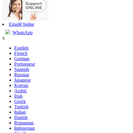
Emailê bişîne
WhatsApp
x
English
French
German
Portuguese
Spanish
Russian
Japanese
Korean
Arabic
Irish
Greek
Turkish
Italian
Danish
Romanian
Indonesian