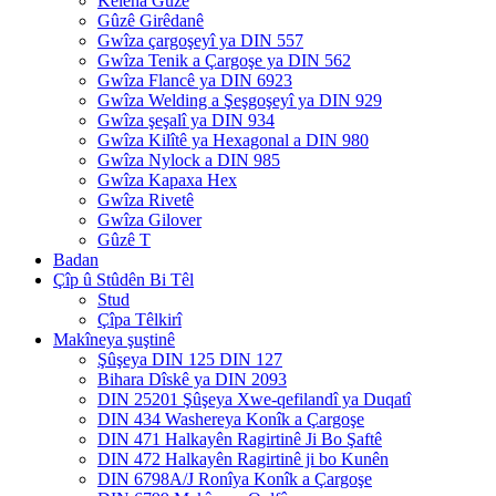
Keleha Gûzê
Gûzê Girêdanê
Gwîza çargoşeyî ya DIN 557
Gwîza Tenik a Çargoşe ya DIN 562
Gwîza Flancê ya DIN 6923
Gwîza Welding a Şeşgoşeyî ya DIN 929
Gwîza şeşalî ya DIN 934
Gwîza Kilîtê ya Hexagonal a DIN 980
Gwîza Nylock a DIN 985
Gwîza Kapaxa Hex
Gwîza Rivetê
Gwîza Gilover
Gûzê T
Badan
Çîp û Stûdên Bi Têl
Stud
Çîpa Têlkirî
Makîneya şuştinê
Şûşeya DIN 125 DIN 127
Bihara Dîskê ya DIN 2093
DIN 25201 Şûşeya Xwe-qefilandî ya Duqatî
DIN 434 Washereya Konîk a Çargoşe
DIN 471 Halkayên Ragirtinê Ji Bo Şaftê
DIN 472 Halkayên Ragirtinê ji bo Kunên
DIN 6798A/J Ronîya Konîk a Çargoşe