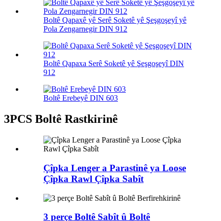
Boltê Qapaxê yê Serê Soketê yê Şeşgoşeyî yê
Pola Zengarnegir DIN 912
Boltê Qapaxa Serê Soketê yê Şeşgoşeyî DIN
912
Boltê Erebeyê DIN 603
3PCS Boltê Rastkirinê
Çîpka Lenger a Parastinê ya Loose
Çîpka Rawl Çîpka Sabît
3 perçe Boltê Sabît û Boltê