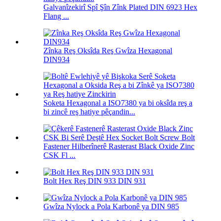
Galvanîzekirî Spî Şîn Zînk Plated DIN 6923 Hex
Flang ...
Zînka Reş Oksîda Reş Gwîza Hexagonal
DIN934
Soketa Hexagonal a ISO7380 ya bi oksîda reş a
bi zincê reş hatiye pêçandin...
Fastener Hilberînerê Rasterast Black Oxide Zinc
CSK Fl ...
Bolt Hex Reş DIN 933 DIN 931
Gwîza Nylock a Pola Karbonê ya DIN 985