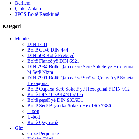
Berhem
Çîpka Ankerê
3PCS Boltê Rastkirinê
Kategorî
Mendel
DIN 1481
Boltê Çavê DIN 444
DIN 603 Boltê Erebeyê
Boltê Flancê yê DIN 6921
DIN 7984 Boltê Qapaxê yê Serê Soketê yê Hexagonal
bi Serê Nizm
DIN 7991 Boltê Qapaxê yê Serî yê Çengelî yê Soketa
Hexagonal
Boltê Qapaxa Serê Soketê yê Hexagonal ê DIN 912
Boltê DIN 913/914/915/916
Boltê şeşalî yê DIN 933/931
Boltê Serê Bişkojka Soketa Hex ISO 7380
T-bolt
U-bolt
Boltê Qeymaqê
Gûz
Gûzê Perperokê