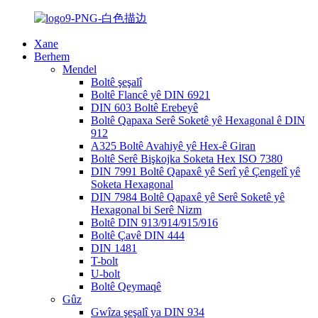
Xane
Berhem
Mendel
Boltê şeşalî
Boltê Flancê yê DIN 6921
DIN 603 Boltê Erebeyê
Boltê Qapaxa Serê Soketê yê Hexagonal ê DIN
912
A325 Boltê Avahiyê yê Hex-ê Giran
Boltê Serê Bişkojka Soketa Hex ISO 7380
DIN 7991 Boltê Qapaxê yê Serî yê Çengelî yê
Soketa Hexagonal
DIN 7984 Boltê Qapaxê yê Serê Soketê yê
Hexagonal bi Serê Nizm
Boltê DIN 913/914/915/916
Boltê Çavê DIN 444
DIN 1481
T-bolt
U-bolt
Boltê Qeymaqê
Gûz
Gwîza şeşalî ya DIN 934