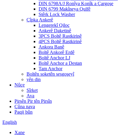
DIN 6798A/J Ronîya Konîk a Çargoşe
DIN 6799 Makîneya Qulfê
Stêrk Lock Washer
Çîpka Ankerê
Lengerekî Qiloç
Ankerê Daketinê
3PCS Boltê Rastkirinê
4PCS Boltê Rastkirinê
Ankora Banê
Boltê Ankorê Erdê
Boltê Anchor LJ
Boltê Anchor a Destan
Tam Anchor
Boltên soketên şeşgoşeyî
yên din
Nûçe
Şîrket
Ava
Pirsên Pir tên Pirsîn
Çûna nava
Paqij bûn
English
Xane