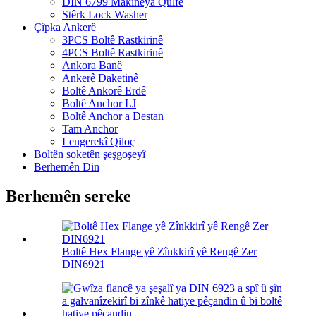
DIN 6799 Makîneya Qulfê
Stêrk Lock Washer
Çîpka Ankerê
3PCS Boltê Rastkirinê
4PCS Boltê Rastkirinê
Ankora Banê
Ankerê Daketinê
Boltê Ankorê Erdê
Boltê Anchor LJ
Boltê Anchor a Destan
Tam Anchor
Lengerekî Qiloç
Boltên soketên şeşgoşeyî
Berhemên Din
Berhemên sereke
Boltê Hex Flange yê Zînkkirî yê Rengê Zer
DIN6921