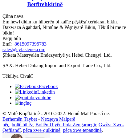
Berfirehkirinê
Çûna nava
Em hewl didin ku hilberên bi kalîte pêşkêşî xerîdaran bikin.
Daxwaza Agahdarî, Nimûne & Pêşniyarê Bikin, Têkilî bi me re
bikin!
Paqij bûn
Emî:
+8615097395783
sales@cyfastener.com
Şîrketa Materyalên Endezyariyê ya Hebei Chengyi, Ltd.
ŞAX: Hebei Dabang Import and Export Trade Co., Ltd.
Têkiliya Civakî
Facebook
Linkedin
youtube
înç
© Mafê Kopîkirinê - 2010-2022: Hemû Maf Parastî ne.
Berhemên Taybet
-
Nexşeya Malperê
pêç
,
boltê bihêz
,
Boltên U yên Pola Zengarnegir
,
Gwîza Xwe-
Qefilandî
,
pêça xwe-qulkirinê
,
pêça xwe-tepandinê
,