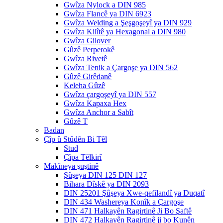
Gwîza Nylock a DIN 985
Gwîza Flancê ya DIN 6923
Gwîza Welding a Şeşgoşeyî ya DIN 929
Gwîza Kilîtê ya Hexagonal a DIN 980
Gwîza Gilover
Gûzê Perperokê
Gwîza Rivetê
Gwîza Tenik a Çargoşe ya DIN 562
Gûzê Girêdanê
Keleha Gûzê
Gwîza çargoşeyî ya DIN 557
Gwîza Kapaxa Hex
Gwîza Anchor a Sabît
Gûzê T
Badan
Çîp û Stûdên Bi Têl
Stud
Çîpa Têlkirî
Makîneya şuştinê
Şûşeya DIN 125 DIN 127
Bihara Dîskê ya DIN 2093
DIN 25201 Şûşeya Xwe-qefilandî ya Duqatî
DIN 434 Washereya Konîk a Çargoşe
DIN 471 Halkayên Ragirtinê Ji Bo Şaftê
DIN 472 Halkayên Ragirtinê ji bo Kunên