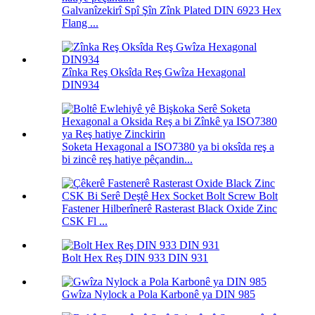
Galvanîzekirî Spî Şîn Zînk Plated DIN 6923 Hex
Flang ...
Zînka Reş Oksîda Reş Gwîza Hexagonal
DIN934
Soketa Hexagonal a ISO7380 ya bi oksîda reş a
bi zincê reş hatiye pêçandin...
Fastener Hilberînerê Rasterast Black Oxide Zinc
CSK Fl ...
Bolt Hex Reş DIN 933 DIN 931
Gwîza Nylock a Pola Karbonê ya DIN 985