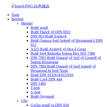
Xane
Berhem
Mendel
Boltê şeşalî
Boltê Flancê yê DIN 6921
DIN 603 Boltê Erebeyê
Boltê Qapaxa Serê Soketê yê Hexagonal ê DIN
912
A325 Boltê Avahiyê yê Hex-ê Giran
Boltê Serê Bişkojka Soketa Hex ISO 7380
DIN 7991 Boltê Qapaxê yê Serî yê Çengelî yê
Soketa Hexagonal
DIN 7984 Boltê Qapaxê yê Serê Soketê yê
Hexagonal bi Serê Nizm
Boltê DIN 913/914/915/916
Boltê Çavê DIN 444
DIN 1481
T-bolt
U-bolt
Boltê Qeymaqê
Gûz
Gwîza şeşalî ya DIN 934