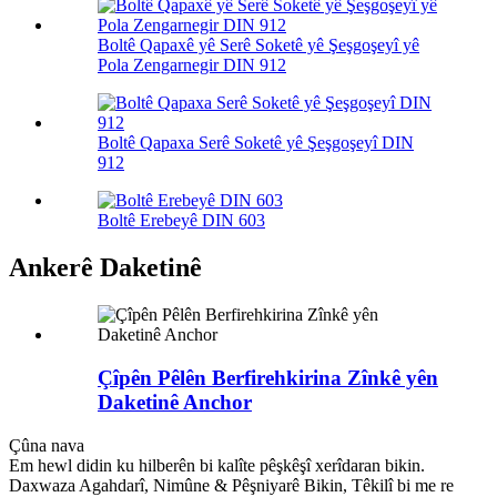
Boltê Qapaxê yê Serê Soketê yê Şeşgoşeyî yê
Pola Zengarnegir DIN 912
Boltê Qapaxa Serê Soketê yê Şeşgoşeyî DIN
912
Boltê Erebeyê DIN 603
Ankerê Daketinê
Çîpên Pêlên Berfirehkirina Zînkê yên
Daketinê Anchor
Çûna nava
Em hewl didin ku hilberên bi kalîte pêşkêşî xerîdaran bikin.
Daxwaza Agahdarî, Nimûne & Pêşniyarê Bikin, Têkilî bi me re