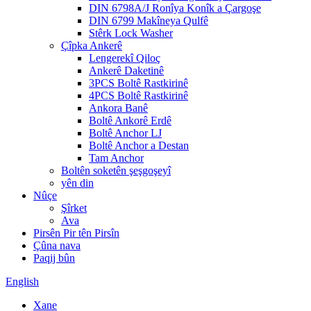
DIN 6798A/J Ronîya Konîk a Çargoşe
DIN 6799 Makîneya Qulfê
Stêrk Lock Washer
Çîpka Ankerê
Lengerekî Qiloç
Ankerê Daketinê
3PCS Boltê Rastkirinê
4PCS Boltê Rastkirinê
Ankora Banê
Boltê Ankorê Erdê
Boltê Anchor LJ
Boltê Anchor a Destan
Tam Anchor
Boltên soketên şeşgoşeyî
yên din
Nûçe
Şîrket
Ava
Pirsên Pir tên Pirsîn
Çûna nava
Paqij bûn
English
Xane