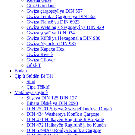
Keleha Gûzê
Gûzê Girêdanê
Gwîza çargoşeyî ya DIN 557
Gwîza Tenik a Çargoşe ya DIN 562
Gwîza Flancê ya DIN 6923
Gwîza Welding a Şeşgoşeyî ya DIN 929
Gwîza şeşalî ya DIN 934
Gwîza Kilîtê ya Hexagonal a DIN 980
Gwîza Nylock a DIN 985
Gwîza Kapaxa Hex
Gwîza Rivetê
Gwîza Gilover
Gûzê T
Badan
Çîp û Stûdên Bi Têl
Stud
Çîpa Têlkirî
Makîneya şuştinê
Şûşeya DIN 125 DIN 127
Bihara Dîskê ya DIN 2093
DIN 25201 Şûşeya Xwe-qefilandî ya Duqatî
DIN 434 Washereya Konîk a Çargoşe
DIN 471 Halkayên Ragirtinê Ji Bo Şaftê
DIN 472 Halkayên Ragirtinê ji bo Kunên
DIN 6798A/J Ronîya Konîk a Çargoşe