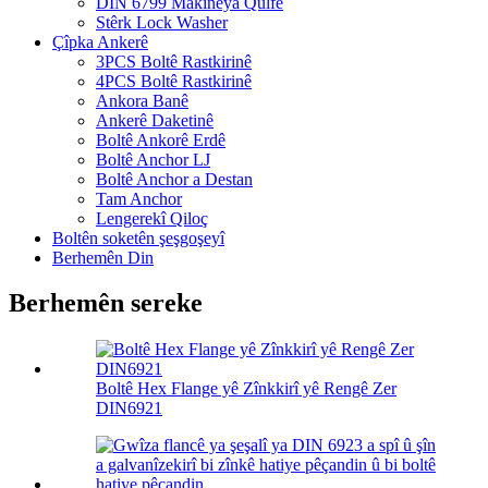
DIN 6799 Makîneya Qulfê
Stêrk Lock Washer
Çîpka Ankerê
3PCS Boltê Rastkirinê
4PCS Boltê Rastkirinê
Ankora Banê
Ankerê Daketinê
Boltê Ankorê Erdê
Boltê Anchor LJ
Boltê Anchor a Destan
Tam Anchor
Lengerekî Qiloç
Boltên soketên şeşgoşeyî
Berhemên Din
Berhemên sereke
Boltê Hex Flange yê Zînkkirî yê Rengê Zer
DIN6921