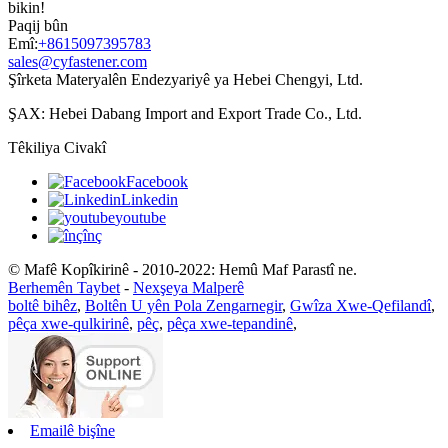
bikin!
Paqij bûn
Emî:
+8615097395783
sales@cyfastener.com
Şîrketa Materyalên Endezyariyê ya Hebei Chengyi, Ltd.
ŞAX: Hebei Dabang Import and Export Trade Co., Ltd.
Têkiliya Civakî
Facebook
Linkedin
youtube
înç
© Mafê Kopîkirinê - 2010-2022: Hemû Maf Parastî ne.
Berhemên Taybet
-
Nexşeya Malperê
boltê bihêz
,
Boltên U yên Pola Zengarnegir
,
Gwîza Xwe-Qefilandî
,
pêça xwe-qulkirinê
,
pêç
,
pêça xwe-tepandinê
,
Emailê bişîne