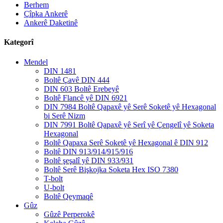
Berhem
Çîpka Ankerê
Ankerê Daketinê
Kategorî
Mendel
DIN 1481
Boltê Çavê DIN 444
DIN 603 Boltê Erebeyê
Boltê Flancê yê DIN 6921
DIN 7984 Boltê Qapaxê yê Serê Soketê yê Hexagonal
bi Serê Nizm
DIN 7991 Boltê Qapaxê yê Serî yê Çengelî yê Soketa
Hexagonal
Boltê Qapaxa Serê Soketê yê Hexagonal ê DIN 912
Boltê DIN 913/914/915/916
Boltê şeşalî yê DIN 933/931
Boltê Serê Bişkojka Soketa Hex ISO 7380
T-bolt
U-bolt
Boltê Qeymaqê
Gûz
Gûzê Perperokê